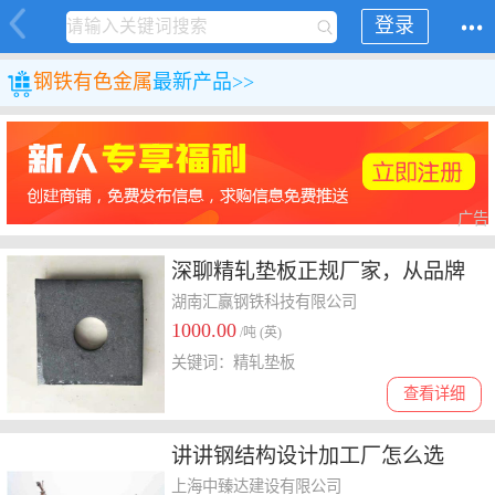
登录
钢铁
有色金属
最新产品>>
广告
深聊精轧垫板正规厂家，从品牌
到价格解读如何选择
湖南汇赢钢铁科技有限公司
1000.00
/吨 (英)
关键词：精轧垫板
查看详细
讲讲钢结构设计加工厂怎么选
择，哪家值得选有妙招
上海中臻达建设有限公司