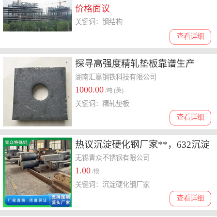
价格面议
关键词：钢结构
查看详细
探寻高强度精轧垫板靠谱生产
商，怎么选择才正确？
湖南汇赢钢铁科技有限公司
1000.00
/吨 (英)
关键词：精轧垫板
查看详细
热议沉淀硬化钢厂家**，632沉淀
硬化钢厂家哪个性价比高
无锡青众不锈钢有限公司
1.00
/根
关键词：沉淀硬化钢厂家
查看详细