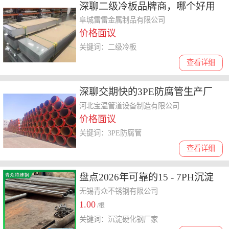
深聊二级冷板品牌商，哪个好用
又实惠？
阜城雷雷金属制品有限公司
价格面议
关键词：二级冷板
查看详细
深聊交期快的3PE防腐管生产厂
家，哪家性价比高值得选
河北宝温管道设备制造有限公司
价格面议
关键词：3PE防腐管
查看详细
盘点2026年可靠的15 - 7PH沉淀
硬化钢厂家，选哪家
无锡青众不锈钢有限公司
1.00
/根
关键词：沉淀硬化钢厂家