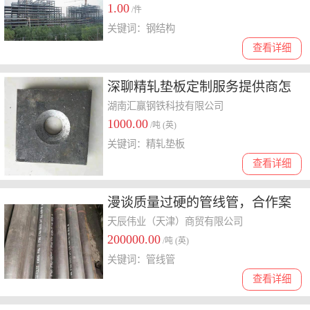
1.00
/件
关键词：钢结构
查看详细
深聊精轧垫板定制服务提供商怎
么选择，这几家实力出众
湖南汇赢钢铁科技有限公司
1000.00
/吨 (英)
关键词：精轧垫板
查看详细
漫谈质量过硬的管线管，合作案
例多的加工厂怎么收费
天辰伟业（天津）商贸有限公司
200000.00
/吨 (英)
关键词：管线管
查看详细