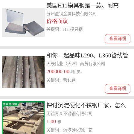
美国H11模具钢是一款、耐高
温、、高强度的热作模具钢
苏州盈钢金属科技有限公司
价格面议
关键词：H11模具钢
查看详细
和你一起品味L290、L360管线管
公司，响应快的加工厂哪家好
天辰伟业（天津）商贸有限公司
200000.00
/吨 (英)
关键词：管线管
查看详细
探讨沉淀硬化不锈钢厂家，怎么
选择
无锡青众不锈钢有限公司
1.00
/根
关键词：沉淀硬化钢厂家