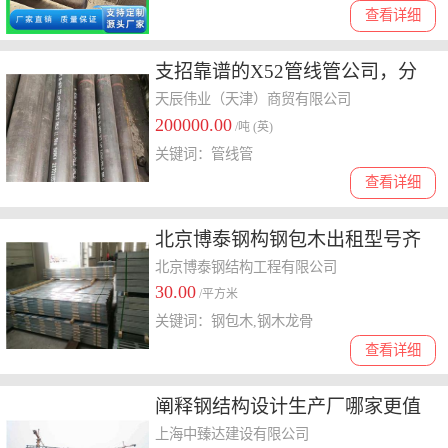
查看详细
支招靠谱的X52管线管公司，分
析口碑与价格，哪家性价比高？
天辰伟业（天津）商贸有限公司
200000.00
/吨 (英)
关键词：管线管
查看详细
北京博泰钢构钢包木出租型号齐
全，24小时服务----2分钟前新
北京博泰钢结构工程有限公司
30.00
/平方米
关键词：钢包木,钢木龙骨
查看详细
阐释钢结构设计生产厂哪家更值
得选，口碑评价全分析
上海中臻达建设有限公司