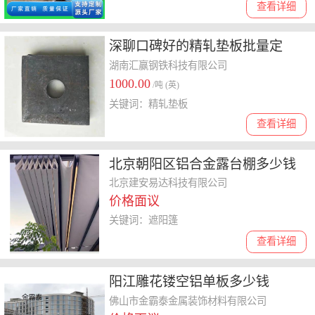
查看详细
深聊口碑好的精轧垫板批量定
制、特种精轧垫板优质供应商靠
湖南汇赢钢铁科技有限公司
1000.00
谱吗
/吨 (英)
关键词：精轧垫板
查看详细
北京朝阳区铝合金露台棚多少钱
北京建安易达科技有限公司
价格面议
关键词：遮阳篷
查看详细
阳江雕花镂空铝单板多少钱
佛山市金霸泰金属装饰材料有限公司